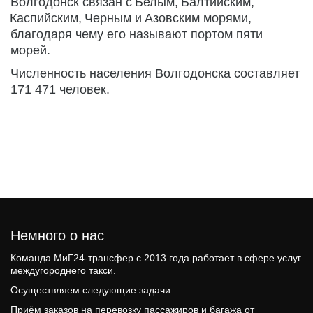
Волгодонск связан с 
Белым
, 
Балтийским
, 
Каспийским
, 
Черным
 и 
Азовским морями
, 
благодаря чему его называют портом пяти 
морей.
Численность населения Волгодонска составляет 
171 471 человек.
Немного о нас 
Команда МиГ24-трансфер c 2013 года работает в сфере услуг 
междугороднего такси.
Осуществляем следующие задачи: 
Приём заказов на перевозку пассажиров и багажа от 