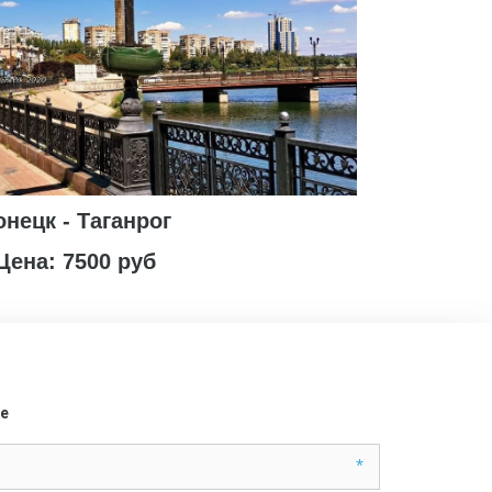
онецк - Таганрог
Цена: 7500 руб
е
*