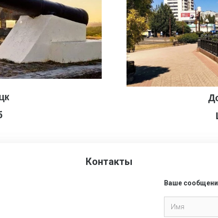
цк
Д
б
Контакты
Ваше сообщени