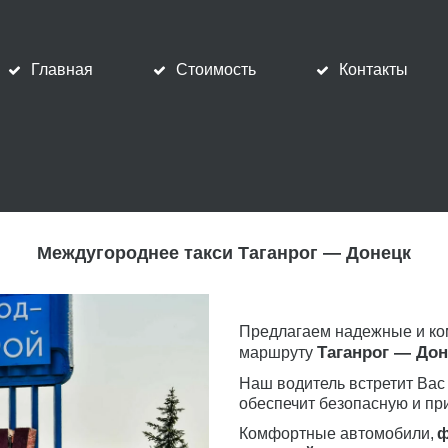
Главная
Стоимость
Контакты
Междугороднее такси Таганрог — Донецк
Предлагаем надежные и ко
Таганрог — Дон
маршруту 
Наш водитель встретит Вас 
обеспечит безопасную и пр
Комфортные автомобили,
 